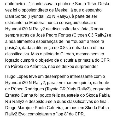
quilómetro…”, confessava o piloto de Santo Tirso. Desta
vez foi o opositor direto de Meeke, já que o espanhol
Dani Sordo (Hyundai i20 N Rally2), à parte de ser
estreante na Madeira, nunca conseguiu colocar o
Hyundai i20 N Rally2 na discussão da vitória. Rodou
sempre atrás de José Pedro Fontes (Citroen C3 Rally2) e
ainda alimentou esperanças de lhe “roubar” a terceira
posição, dada a diferença de 0.8s à entrada da última
classificativa. Mas o piloto do Citroen, mesmo sem ter
logrado cumprir o objetivo de discutir a primazia do CPR
na Pérola do Atlântico, não se deixou surpreender.
Hugo Lopes teve um desempenho interessante com o
Hyundai i20 N Rally2, para terminar em quinto, na frente
de Rúben Rodrigues (Toyota GR Yaris Rally2), enquanto
Ernesto Cunha foi pouco feliz na estreia do Skoda Fabia
RS Rally2 e despistou-se a duas classificativas do final.
Diogo Marujo e Paulo Caldeira, ambos em Skoda Fabia
Rally2 Evo, completaram o “top 8” do CPR.